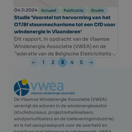
04.11.2024
Actueel
Publicatie
Studie
Studie ‘Voorstel tot hervorming van het
OT/Bf steunmechanisme tot een CfD voor
windenergie in Vlaanderen’
Dit rapport, in opdracht van de Vlaamse
Windenergie Associatie (VWEA) en de
Federatie van de Belgische Elektriciteits-
en Gasbedrijven (FEBEG), onderzoekt
1
2
3
4
5
de haalbaarheid en implicaties van de
overgang van het huidige
ondersteuningsmechanisme voor onshore
windenergie in Vlaanderen naar een
bijpascontract, internationaal bekend als
De Vlaamse Windenergie Associatie (VWEA)
het Contract for Difference (CfD)-model.
verenigt de actoren in de windenergiesector
(studiebureaus, projectontwikkelaars,
Het doel is om de investeringszekerheid in
windparkuitbaters en de toeleveringsindustrie)
de sector te versterken en de
en is het aanspreekpunt voor de overheid en
integratie van hernieuwbare
bedrijven met interesse in windenergie. VWEA