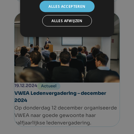
Hernieuwbare Energierichtlijn (richtlijn
ALLES ACCEPTEREN
(EU) 2023/2413) goedgekeurd. De REDIII
richtlijn houdt twee verplichtingen in
ALLES AFWIJZEN
waarvoor Departement Omgeving aan
VITO NV de opdracht gaf een mapping uit
te voeren. De resultaten van deze
opdracht werden ondertussen
gepubliceerd door het Departement
Omgeving:
19.12.2024
Actueel
VWEA Ledenvergadering – december
2024
Op donderdag 12 december organiseerde
VWEA naar goede gewoonte haar
halfjaarlijkse ledenvergadering.