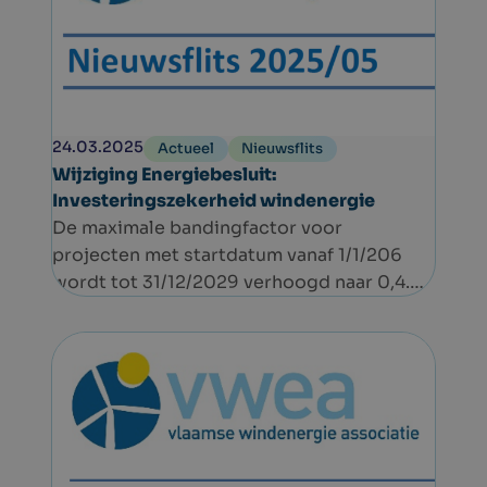
24.03.2025
Actueel
Nieuwsflits
Wijziging Energiebesluit:
Investeringszekerheid windenergie
De maximale bandingfactor voor
projecten met startdatum vanaf 1/1/206
wordt tot 31/12/2029 verhoogd naar 0,4.
Dit zorgt ervoor dat het opnieuw mogelijk
wordt om groenestroomcertificaten toe
te kennen, voor zover dit nodig blijkt na de
berekening van de onrendabele top.