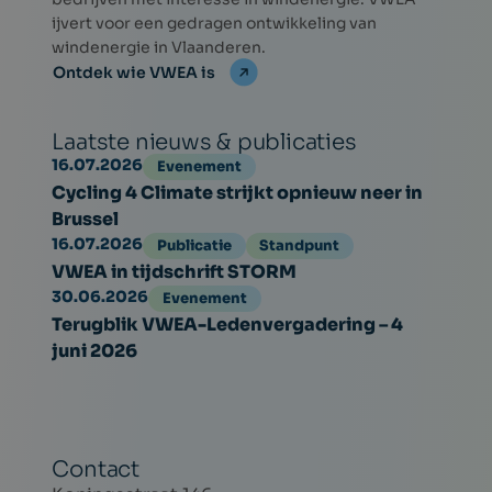
energiebronnen te bevorderen in een
ijvert voor een gedragen ontwikkeling van
veranderende
windenergie in Vlaanderen.
marktcontext na 2023.
Ontdek wie VWEA is
Laatste nieuws & publicaties
16.07.2026
Evenement
Cycling 4 Climate strijkt opnieuw neer in
Brussel
16.07.2026
Publicatie
Standpunt
VWEA in tijdschrift STORM
30.06.2026
Evenement
Terugblik VWEA-Ledenvergadering – 4
juni 2026
Contact