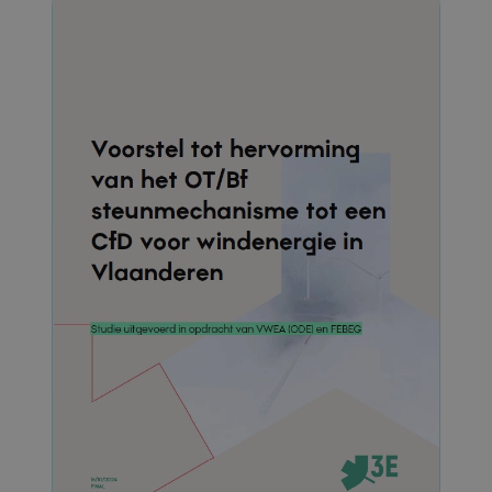
703, met een totaal vermogen van
1858MW.
De sector blijft ambitieus wat betreft de
verdere ontwikkeling van onshore wind in
Vlaanderen.