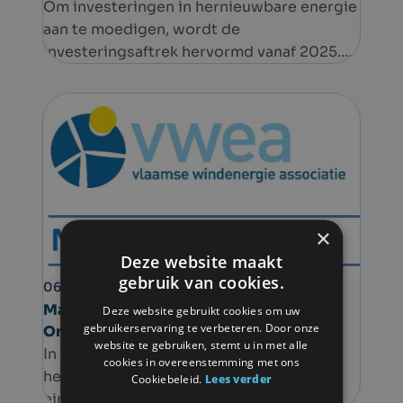
Om investeringen in hernieuwbare energie
aan te moedigen, wordt de
investeringsaftrek hervormd vanaf 2025.
De verhoogde of
thematische investeringsaftrek is een
fiscale regeling waarmee bedrijven een
percentage van hun investeringskosten
kunnen aftrekken van de belastbare winst.
×
Deze website maakt
gebruik van cookies.
06.02.2025
Nieuwsflits
Publicatie
Mapping-opdracht door Departement
Deze website gebruikt cookies om uw
gebruikerservaring te verbeteren. Door onze
Omgeving
website te gebruiken, stemt u in met alle
In het kader van de Europese Green Deal,
cookies in overeenstemming met ons
het RePowerEU-plan en ‘Fit for 55’ werd
Cookiebeleid.
Lees verder
eind 2023 een revisie van de