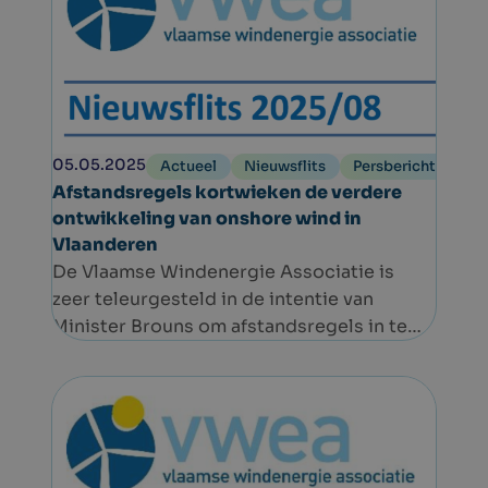
05.05.2025
Actueel
Nieuwsflits
Persbericht
Afstandsregels kortwieken de verdere
ontwikkeling van onshore wind in
Vlaanderen
De Vlaamse Windenergie Associatie is
zeer teleurgesteld in de intentie van
Minister Brouns om afstandsregels in te
voeren, en vraagt dringend meer
verduidelijking. De sector maakt zich
grote zorgen over het toekomstig
regelgevend kader waarbinnen projecten
zullen moeten gerealiseerd worden.