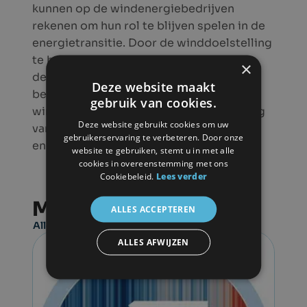
kunnen op de windenergiebedrijven
rekenen om hun rol te blijven spelen in de
energietransitie. Door de winddoelstelling
te halen, de Vlaamse industrie te helpen
×
decarboniseren en burgers en lokale
Deze website maakt
besturen te helpen om te participeren in
gebruik van cookies.
windenergie in Vlaanderen – in het belang
Deze website gebruikt cookies om uw
van klimaat, economie en betaalbare
gebruikerservaring te verbeteren. Door onze
energie voor bedrijven en consumenten.
website te gebruiken, stemt u in met alle
cookies in overeenstemming met ons
Cookiebeleid.
Lees verder
Meer nieuws
ALLES ACCEPTEREN
Alle nieuwsberichten & publicaties
ALLES AFWIJZEN