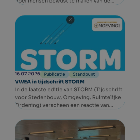
doel mensen bewust te maken van de
klimaatuitdagingen én hen op een leuke
manier in beweging te brengen. Het event
ging ondertussen door op elf
verschillende locaties in Europa. In België
gaat het dit jaar om de tweede editie.
16.07.2026
Publicatie
Standpunt
VWEA in tijdschrift STORM
In de laatste editie van STORM (Tijdschrift
voor Stedenbouw, Omgeving, Ruimtelijke
Ordening) verscheen een reactie van
VWEA op het eindrapport van de
Gemengde Commissie Vergunningen en
het Actieprogramma ‘Rechtszekere en
Robuuste Vergunningen’ van de Vlaamse