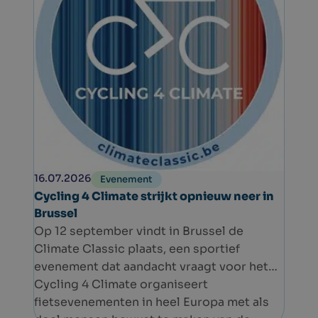
16.07.2026
Evenement
Cycling 4 Climate strijkt opnieuw neer in
Brussel
Op 12 september vindt in Brussel de
Climate Classic plaats, een sportief
evenement dat aandacht vraagt voor het
klimaat. De start en aankomst bevinden
Cycling 4 Climate organiseert
zich in het Jubelpark.
fietsevenementen in heel Europa met als