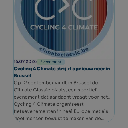
16.07.2026
Evenement
Cycling 4 Climate strijkt opnieuw neer in
Brussel
Op 12 september vindt in Brussel de
Climate Classic plaats, een sportief
evenement dat aandacht vraagt voor het
klimaat. De start en aankomst bevinden
Cycling 4 Climate organiseert
zich in het Jubelpark.
fietsevenementen in heel Europa met als
doel mensen bewust te maken van de
klimaatuitdagingen én hen op een leuke