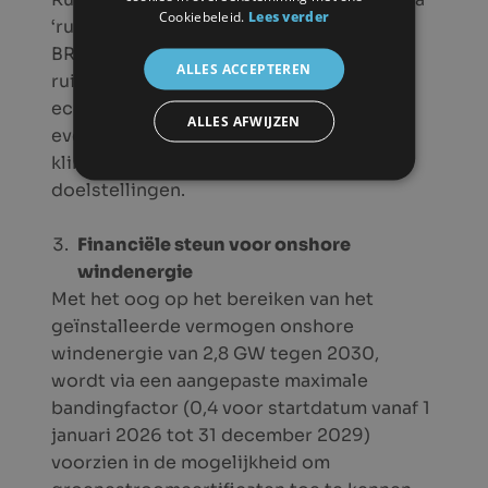
Cookiebeleid.
Lees verder
‘ruimte voor energie’ meegenomen. Het
BRV bewaakt de samenhang tussen
ALLES ACCEPTEREN
ruimtevragen en streeft naar een
economisch, ecologisch en sociaal
ALLES AFWIJZEN
evenwicht, met aandacht voor
klimaatverandering en andere Europese
doelstellingen.
Financiële steun voor onshore
windenergie
Met het oog op het bereiken van het
geïnstalleerde vermogen onshore
windenergie van 2,8 GW tegen 2030,
wordt via een aangepaste maximale
bandingfactor (0,4 voor startdatum vanaf 1
januari 2026 tot 31 december 2029)
voorzien in de mogelijkheid om