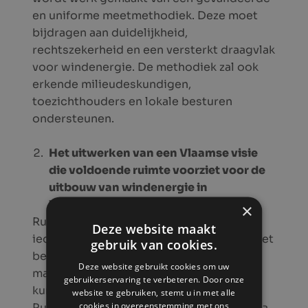
en uniforme meetmethodiek. Deze moet
bijdragen aan duidelijkheid,
rechtszekerheid en een versterkt draagvlak
voor windenergie. De methodiek zal ook
erkende milieudeskundigen,
toezichthouders en lokale besturen
ondersteunen.
Het uitwerken van een Vlaamse visie
die voldoende ruimte voorziet voor de
uitbouw van windenergie in
Vlaanderen
×
Ruimte is beperkt in Vlaanderen, maar
Deze website maakt
iedereen heeft ruimte nodig. Daarom is het
gebruik van cookies.
belangrijk om duidelijke afspraken te
Deze website gebruikt cookies om uw
maken over hoe we die ruimte het beste
gebruikerservaring te verbeteren. Door onze
kunnen benutten. Binnen het Beleidsplan
website te gebruiken, stemt u in met alle
cookies in overeenstemming met ons
Ruimte Vlaanderen (BRV) wordt het thema