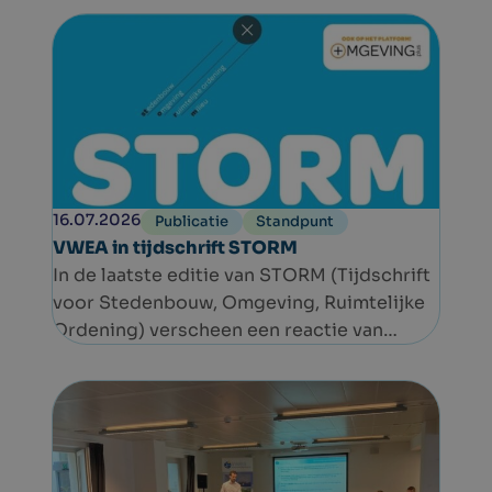
manier in beweging te brengen. Het event
ging ondertussen door op elf
verschillende locaties in Europa. In België
gaat het dit jaar om de tweede editie.
16.07.2026
Publicatie
Standpunt
VWEA in tijdschrift STORM
In de laatste editie van STORM (Tijdschrift
voor Stedenbouw, Omgeving, Ruimtelijke
Ordening) verscheen een reactie van
VWEA op het eindrapport van de
Gemengde Commissie Vergunningen en
het Actieprogramma ‘Rechtszekere en
Robuuste Vergunningen’ van de Vlaamse
Regering.