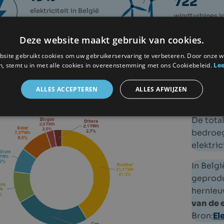
722
elektriciteit in België
windturbines i
afkomstig van wind (in
Vlaanderen
2025)
Deze website maakt gebruik van cookies.
site gebruikt cookies om uw gebruikerservaring te verbeteren. Door onze w
Bel
n, stemt u in met alle cookies in overeenstemming met ons Cookiebeleid.
Lee
Wind is ee
ALLES ACCEPTEREN
ALLES AFWIJZEN
energiemi
De tota
bedroe
elektric
In Belgi
geprodu
hernieu
van de 
Bron:
El