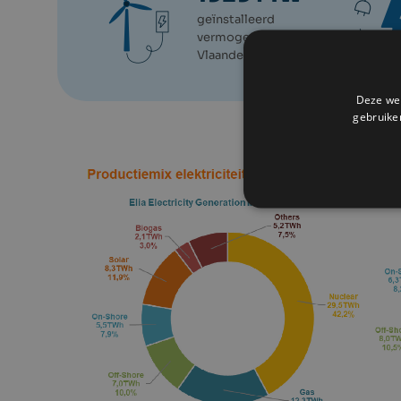
geïnstalleerd
vermogen in
Vlaanderen
Deze web
gebruike