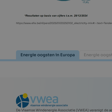
https://www.elia.be/nl/pers/2025/01/20250102_electricity-mix#:~:text=
Energie oogsten in Europa
Energie oogst
De Vlaamse Windenergie Associatie (VWEA) verenigt de ac