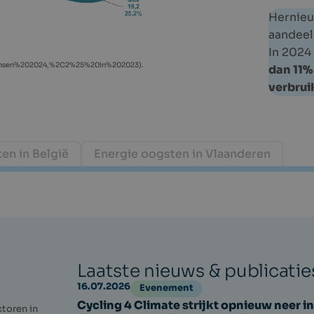
Hernieu
aandeel 
In 2024
Tendensen%202024,%2C2%25%20in%202023).
dan 11% 
verbrui
en in België
Energie oogsten in Vlaanderen
Laatste nieuws & publicatie
16.07.2026
Evenement
Cycling 4 Climate strijkt opnieuw neer in
toren in