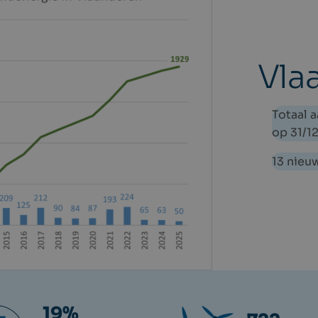
Vla
Totaal 
op 31/1
13 nieu
19%