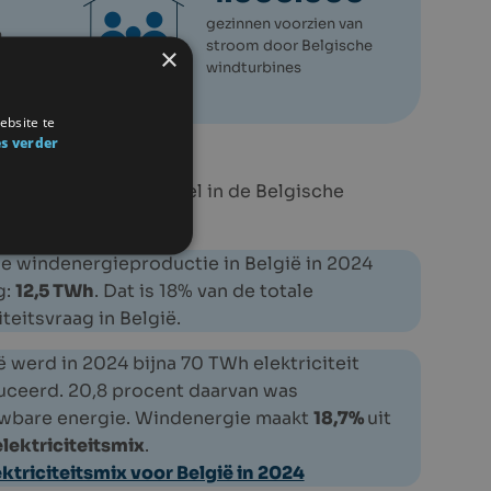
gezinnen voorzien van
n
stroom door Belgische
×
windturbines
ebsite te
gië
s verder
n belangrijk onderdeel in de Belgische
x.
le windenergieproductie in België in 2024
g:
12,5 TWh
. Dat is 18% van de totale
iteitsvraag in België.
ë werd in 2024 bijna 70 TWh elektriciteit
ceerd. 20,8 procent daarvan was
wbare energie. Windenergie maakt
18,7%
uit
elektriciteitsmix
.
ektriciteitsmix voor België in 2024