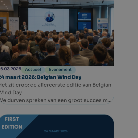
26.03.2026
Actueel
Evenement
24 maart 2026: Belgian Wind Day
Het zit erop: de allereerste editie van Belgian
Wind Day.
We durven spreken van een groot succes met
200 deelnemers. Het was een voorrecht om
zoveel Europese, nationale en regionale
beleidsmakers, academici, juristen en vele
andere belanghebbenden samen te brengen,