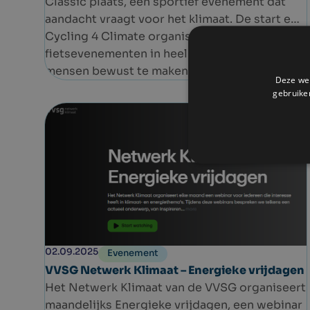
Classic plaats, een sportief evenement dat
aandacht vraagt voor het klimaat. De start en
aankomst bevinden zich in het Jubelpark.
Cycling 4 Climate organiseert
fietsevenementen in heel Europa met als doel
mensen bewust te maken van de
Deze web
klimaatuitdagingen én hen op een leuke
gebruike
manier in beweging te brengen. Het event
ging ondertussen door op elf verschillende
locaties in Europa. In België gaat het dit jaar
om de tweede editie.
02.09.2025
Evenement
VVSG Netwerk Klimaat – Energieke vrijdagen
Het Netwerk Klimaat van de VVSG organiseert
maandelijks Energieke vrijdagen, een webinar