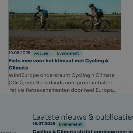
19.08.2025
Actueel
Evenement
Fiets mee voor het klimaat met Cycling 4
Climate
WindEurope ondersteunt Cycling 4 Climate
(C4C), een Nederlands non-profit initiatief
dat via fietsevenementen door heel Europa
bewustwording over klimaatverandering
vergroot en mensen aanzet tot actie.
In september vinden er twee C4C-
Laatste nieuws & publicatie
evenementen plaats.
16.07.2026
Evenement
Cycling 4 Climate strijkt opnieuw neer in