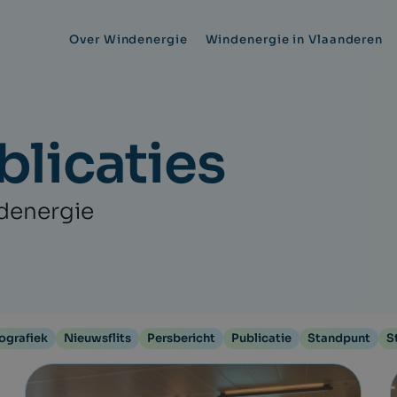
Over Windenergie
Windenergie in Vlaanderen
licaties
ndenergie
fografiek
Nieuwsflits
Persbericht
Publicatie
Standpunt
S