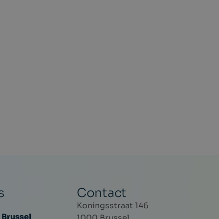
zijn trots u een namiddag vol interessante
sprekers voor te stellen.
s
Contact
Koningsstraat 146
 Brussel
1000 Brussel