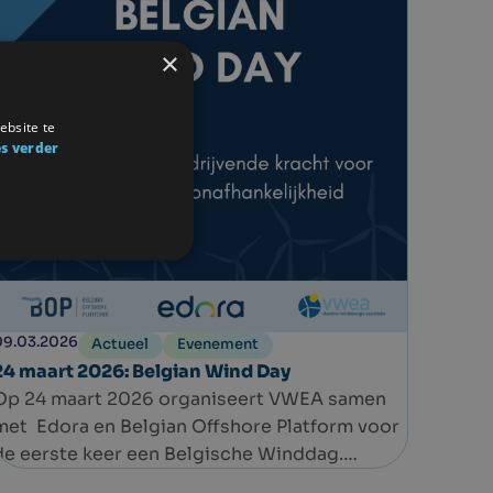
samen met onze eigen leden uit de
windsector.
×
In een context van geopolitieke spanningen,
schommelende energieprijzen en steeds
ambitieuzere klimaatdoelstellingen, is
ebsite te
windenergie belangrijker dan ooit.
s verder
Windenergie is geen optie, maar een
strategische noodzaak.
09.03.2026
Actueel
Evenement
24 maart 2026: Belgian Wind Day
Op 24 maart 2026 organiseert VWEA samen
met Edora en Belgian Offshore Platform voor
de eerste keer een Belgische Winddag.
Het programma ligt ondertussen vast en we