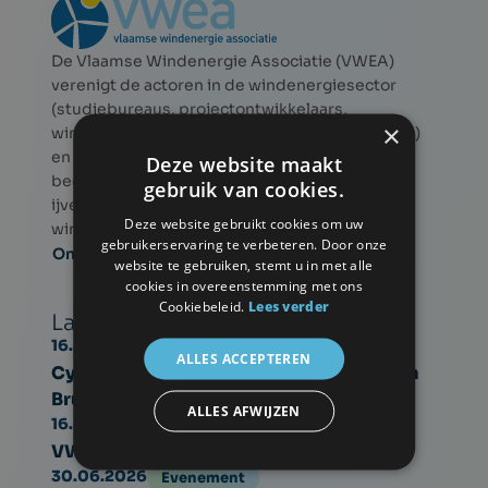
De Vlaamse Windenergie Associatie (VWEA)
verenigt de actoren in de windenergiesector
(studiebureaus, projectontwikkelaars,
×
windparkuitbaters en de toeleveringsindustrie)
en is het aanspreekpunt voor de overheid en
Deze website maakt
bedrijven met interesse in windenergie. VWEA
gebruik van cookies.
ijvert voor een gedragen ontwikkeling van
Deze website gebruikt cookies om uw
windenergie in Vlaanderen.
gebruikerservaring te verbeteren. Door onze
Ontdek wie VWEA is
website te gebruiken, stemt u in met alle
cookies in overeenstemming met ons
Cookiebeleid.
Lees verder
Laatste nieuws & publicaties
16.07.2026
Evenement
ALLES ACCEPTEREN
Cycling 4 Climate strijkt opnieuw neer in
Brussel
ALLES AFWIJZEN
16.07.2026
Publicatie
Standpunt
VWEA in tijdschrift STORM
30.06.2026
Evenement