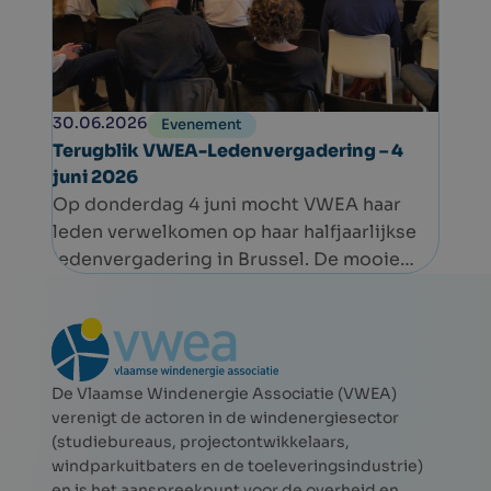
30.06.2026
Evenement
Terugblik VWEA-Ledenvergadering – 4
juni 2026
Op donderdag 4 juni mocht VWEA haar
leden verwelkomen op haar halfjaarlijkse
ledenvergadering in Brussel. De mooie
opkomst bevestigde opnieuw de sterke
betrokkenheid binnen de sector.
De Vlaamse Windenergie Associatie (VWEA)
verenigt de actoren in de windenergiesector
(studiebureaus, projectontwikkelaars,
windparkuitbaters en de toeleveringsindustrie)
en is het aanspreekpunt voor de overheid en