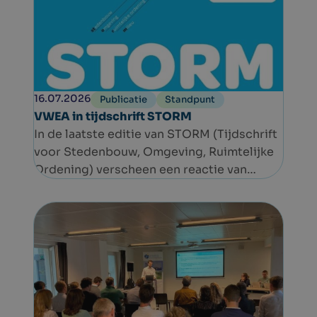
verschillende locaties in Europa. In België
gaat het dit jaar om de tweede editie.
16.07.2026
Publicatie
Standpunt
VWEA in tijdschrift STORM
In de laatste editie van STORM (Tijdschrift
voor Stedenbouw, Omgeving, Ruimtelijke
Ordening) verscheen een reactie van
VWEA op het eindrapport van de
Gemengde Commissie Vergunningen en
het Actieprogramma ‘Rechtszekere en
Robuuste Vergunningen’ van de Vlaamse
Regering.